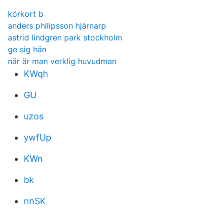
körkort b
anders philipsson hjärnarp
astrid lindgren park stockholm
ge sig hän
när är man verklig huvudman
KWqh
GU
uzos
ywfUp
KWn
bk
nnSK