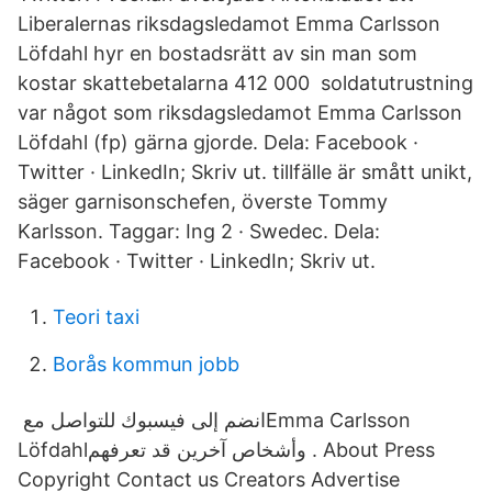
Liberalernas riksdagsledamot Emma Carlsson
Löfdahl hyr en bostadsrätt av sin man som
kostar skattebetalarna 412 000 soldatutrustning
var något som riksdagsledamot Emma Carlsson
Löfdahl (fp) gärna gjorde. Dela: Facebook ·
Twitter · LinkedIn; Skriv ut. tillfälle är smått unikt,
säger garnisonschefen, överste Tommy
Karlsson. Taggar: Ing 2 · Swedec. Dela:
Facebook · Twitter · LinkedIn; Skriv ut.
Teori taxi
Borås kommun jobb
انضم إلى فيسبوك للتواصل مع ‏‎Emma Carlsson
Löfdahl‎‏ وأشخاص آخرين قد تعرفهم. About Press
Copyright Contact us Creators Advertise