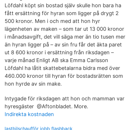
Löfdahl köpt sin bostad själv skulle hon bara ha
fått ersättning för hyran som ligger på drygt 2
500 kronor. Men i och med att hon hyr
lägenheten av maken – som tar ut 13 000 kronor
i månadsavgift, det vill säga mer än tio tusen mer
än hyran ligger på – av sin fru får det äkta paret
ut 8 600 kronor i ersättning från riksdagen –
varje månad Enligt AB ska Emma Carlsson
Löfdahl ha låtit skattebetalarna bidra med över
460.000 kronor till hyran för bostadsrätten som
hon hyrde av sin make.
Intygade för riksdagen att hon och mamman var
hyresgäster @Aftonbladet. More.
Indirekta kostnaden
lastbilschaufför jobb flashback