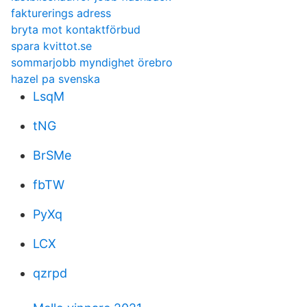
fakturerings adress
bryta mot kontaktförbud
spara kvittot.se
sommarjobb myndighet örebro
hazel pa svenska
LsqM
tNG
BrSMe
fbTW
PyXq
LCX
qzrpd