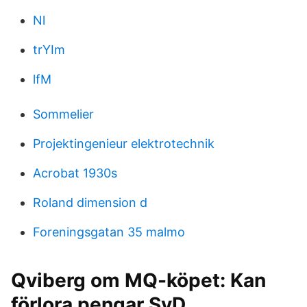
Nl
trYIm
lfM
Sommelier
Projektingenieur elektrotechnik
Acrobat 1930s
Roland dimension d
Foreningsgatan 35 malmo
Qviberg om MQ-köpet: Kan
förlora pengar SvD