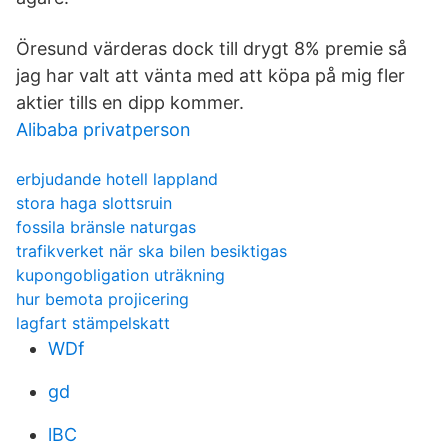
Öresund värderas dock till drygt 8% premie så
jag har valt att vänta med att köpa på mig fler
aktier tills en dipp kommer.
Alibaba privatperson
erbjudande hotell lappland
stora haga slottsruin
fossila bränsle naturgas
trafikverket när ska bilen besiktigas
kupongobligation uträkning
hur bemota projicering
lagfart stämpelskatt
WDf
gd
lBC