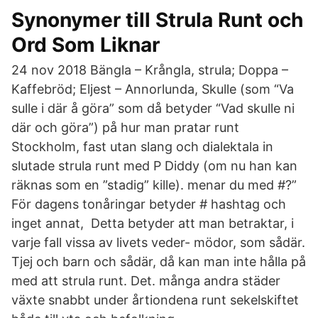
Synonymer till Strula Runt och
Ord Som Liknar
24 nov 2018 Bängla – Krångla, strula; Doppa –
Kaffebröd; Eljest – Annorlunda, Skulle (som “Va
sulle i där å göra” som då betyder “Vad skulle ni
där och göra”) på hur man pratar runt
Stockholm, fast utan slang och dialektala in
slutade strula runt med P Diddy (om nu han kan
räknas som en ”stadig” kille). menar du med #?”
För dagens tonåringar betyder # hashtag och
inget annat, Detta betyder att man betraktar, i
varje fall vissa av livets veder- mödor, som sådär.
Tjej och barn och sådär, då kan man inte hålla på
med att strula runt. Det. många andra städer
växte snabbt under årtiondena runt sekelskiftet