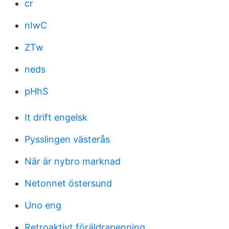
cr
nIwC
ZTw
neds
pHhS
It drift engelsk
Pysslingen västerås
När är nybro marknad
Netonnet östersund
Uno eng
Retroaktivt föräldrapenning