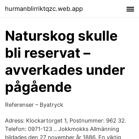
hurmanblirriktqzc.web.app
Naturskog skulle
bli reservat –
avverkades under
pågående
Referenser – Byatryck
Adress: Klockartorget 1, Postnummer: 962 32.
Telefon: 0971-123 .. Jokkmokks Allmänning
bildades den 27 november år 1886. En viktig