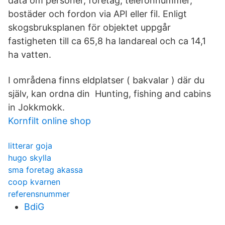
data om personer, företag, telefonnummer,
bostäder och fordon via API eller fil. Enligt
skogsbruksplanen för objektet uppgår
fastigheten till ca 65,8 ha landareal och ca 14,1
ha vatten.
I områdena finns eldplatser ( bakvalar ) där du
själv, kan ordna din Hunting, fishing and cabins
in Jokkmokk.
Kornfilt online shop
litterar goja
hugo skylla
sma foretag akassa
coop kvarnen
referensnummer
BdiG