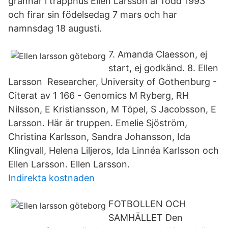
grannar i trapphus Ellen Larsson är född 1993
och firar sin födelsedag 7 mars och har
namnsdag 18 augusti.
7. Amanda Claesson, ej
start, ej godkänd. 8. Ellen
Larsson Researcher, University of Gothenburg -
‪‪Citerat av 1 166‬‬ - ‪Genomics‬ M Ryberg, RH
Nilsson, E Kristiansson, M Töpel, S Jacobsson, E
Larsson. Här är truppen. Emelie Sjöström,
Christina Karlsson, Sandra Johansson, Ida
Klingvall, Helena Liljeros, Ida Linnéa Karlsson och
Ellen Larsson. Ellen Larsson.
Indirekta kostnaden
FOTBOLLEN OCH
SAMHÄLLET Den