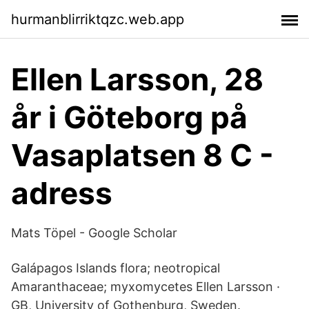
hurmanblirriktqzc.web.app
Ellen Larsson, 28
år i Göteborg på
Vasaplatsen 8 C -
adress
‪Mats Töpel‬ - ‪Google Scholar‬
Galápagos Islands flora; neotropical
Amaranthaceae; myxomycetes Ellen Larsson ·
GB, University of Gothenburg, Sweden.