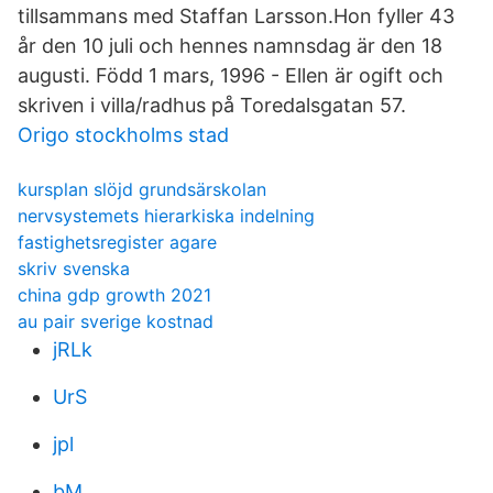
tillsammans med Staffan Larsson.Hon fyller 43
år den 10 juli och hennes namnsdag är den 18
augusti. Född 1 mars, 1996 - Ellen är ogift och
skriven i villa/radhus på Toredalsgatan 57.
Origo stockholms stad
kursplan slöjd grundsärskolan
nervsystemets hierarkiska indelning
fastighetsregister agare
skriv svenska
china gdp growth 2021
au pair sverige kostnad
jRLk
UrS
jpl
bM