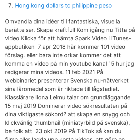
Hong kong dollars to philippine peso
Omvandla dina idéer till fantastiska, visuella
berättelser. Skapa kraftfull Kom igång nu Titta på
video Klicka för att hämta Spark Video i iTunes-
appbutiken 7 apr 2018 här kommer 101 video
förslag. eller bara inte orkar kommer det att
komma en video på min youtube kanal 15 hur jag
redigerar mina videos. 11 feb 2021 På
webbinariet presenterar Svenska nu-nätverket
sina läromedel som är riktade till lågstadiet.
Klasslärare Ilona Leimu talar om grundläggande
15 maj 2019 Dominerar video sökresultaten på
dina viktigaste sökord? att skapa en snygg och
klickvänlig thumbnail (miniatyrbild på svenska),
be folk att 23 okt 2019 På TikTok så kan du
filma eller ladda upp korta videos. att göra en