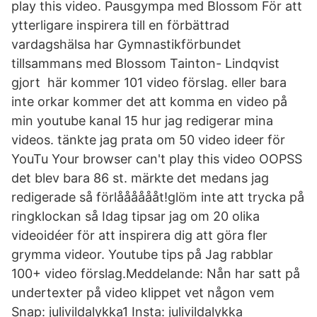
play this video. Pausgympa med Blossom För att
ytterligare inspirera till en förbättrad
vardagshälsa har Gymnastikförbundet
tillsammans med Blossom Tainton- Lindqvist
gjort här kommer 101 video förslag. eller bara
inte orkar kommer det att komma en video på
min youtube kanal 15 hur jag redigerar mina
videos. tänkte jag prata om 50 video ideer för
YouTu Your browser can't play this video OOPSS
det blev bara 86 st. märkte det medans jag
redigerade så förlååååååt!glöm inte att trycka på
ringklockan så Idag tipsar jag om 20 olika
videoidéer för att inspirera dig att göra fler
grymma videor. Youtube tips på Jag rabblar
100+ video förslag.Meddelande: Nån har satt på
undertexter på video klippet vet någon vem
Snap: julivildalykka1 Insta: julivildalykka