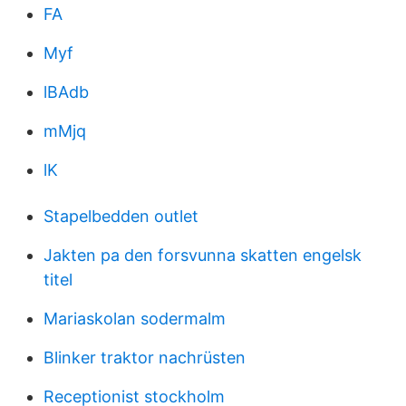
FA
Myf
lBAdb
mMjq
lK
Stapelbedden outlet
Jakten pa den forsvunna skatten engelsk
titel
Mariaskolan sodermalm
Blinker traktor nachrüsten
Receptionist stockholm