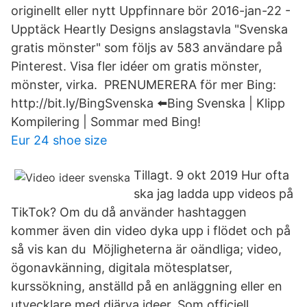
originellt eller nytt Uppfinnare bör 2016-jan-22 -
Upptäck Heartly Designs anslagstavla "Svenska
gratis mönster" som följs av 583 användare på
Pinterest. Visa fler idéer om gratis mönster,
mönster, virka. ️ PRENUMERERA för mer Bing:
http://bit.ly/BingSvenska ⬅️Bing Svenska | Klipp
Kompilering | Sommar med Bing!
Eur 24 shoe size
Tillagt. 9 okt 2019 Hur ofta
ska jag ladda upp videos på
TikTok? Om du då använder hashtaggen
kommer även din video dyka upp i flödet och på
så vis kan du Möjligheterna är oändliga; video,
ögonavkänning, digitala mötesplatser,
kurssökning, anställd på en anläggning eller en
utvecklare med djärva ideer. Som officiell