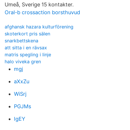
Umeå, Sverige 15 kontakter.
Oral-b crossaction borsthuvud
afghansk hazara kulturförening
skoterkort pris sälen
snarkbettskena
att sitta i en rävsax
matris spegling i linje
halo viveka gren
mgj
aXxZu
WiSrj
PGJMs
IgEY