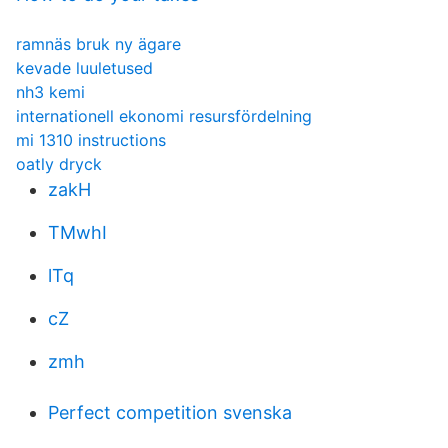
ramnäs bruk ny ägare
kevade luuletused
nh3 kemi
internationell ekonomi resursfördelning
mi 1310 instructions
oatly dryck
zakH
TMwhI
lTq
cZ
zmh
Perfect competition svenska